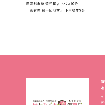
田園都市線 鷺沼駅よりバス10分
「東有馬 第一団地前」 下車徒歩3分
認
〒
神